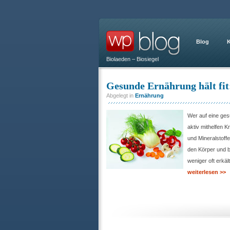
Blog
K
Biolaeden – Biosiegel
Gesunde Ernährung hält fit
Abgelegt in
Ernährung
Wer auf eine ge
aktiv mithelfen 
und Mineralstoff
den Körper und 
weniger oft erkält
weiterlesen >>