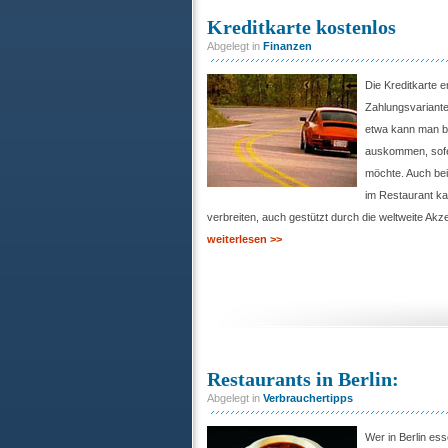
Kreditkarte kostenlos
Abgelegt in
Finanzen
Die Kreditkarte e
Zahlungsvariante
etwa kann man be
auskommen, sofe
möchte. Auch bei
im Restaurant k
verbreiten, auch gestützt durch die weltweite Akz
weiterlesen >>
Restaurants in Berlin:
Abgelegt in
Verbrauchertipps
Wer in Berlin es