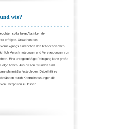
und wie?
uchten sollte beim Absinken der
rke erfolgen. Ursachen des
rkerückgangs sind neben den lichttechnischen
ächlich Verschmutzungen und Verstaubungen von
hten. Eine unregelmäßige Reinigung kann große
r Folge haben. Aus diesen Gründen sind
ume planmäßig festzulegen. Dabei hilft es
 Abständen durch Kontrollmessungen die
ken überprüfen zu lassen.