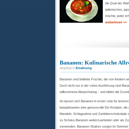
die Qual der Wah
italienisches, ja
möchte, jeder erh
weiterlesen >>
Bananen: Kulinarische Allr
Abgelegt in
Ernährung
Bananen sind beliebte Früchte, die von Kindern 
Doch nicht nur in der rohen Ausführung sind Bana
willkommene Abwechslung – und bilden die Grundla
So lassen sich Bananen in erster Linie für lecker
beispielsweise eine genussvolle Eis-Kreation, die 
Mandeln, Schlagsahne und Zartbitterschokolade st
zu Schoko-Bananen weiterzuarbeiten oder als Zu
verwenden. Bananen-Shakes sorgen im Sommer fü