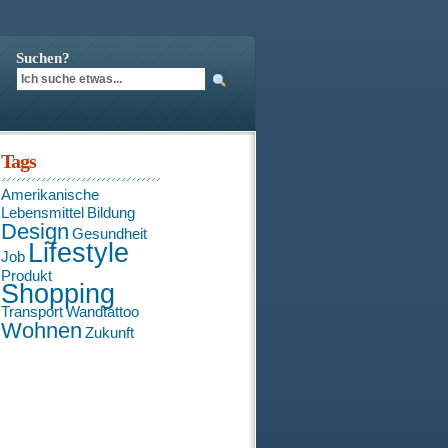
Suchen?
Tags
Amerikanische
Lebensmittel
Bildung
Design
Gesundheit
Lifestyle
Job
Produkt
Shopping
Transport
Wandtattoo
Wohnen
Zukunft