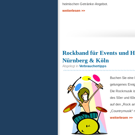
heimischen Getränke-Angebot.
weiterlesen >>
Rockband für Events und Ho
Nürnberg & Köln
Abgelegt in
Verbrauchertipps
Buchen Sie eine 
gelungenes Ereig
Die Rockmusik is
des 50er und 60e
auf den „Rock an
„Countrymusik“ m
weiterlesen >>