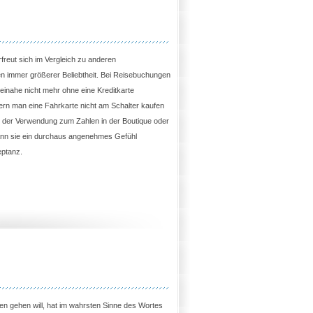
rfreut sich im Vergleich zu anderen
n immer größerer Beliebtheit. Bei Reisebuchungen
inahe nicht mehr ohne eine Kreditkarte
rn man eine Fahrkarte nicht am Schalter kaufen
 der Verwendung zum Zahlen in der Boutique oder
ann sie ein durchaus angenehmes Gefühl
eptanz.
sen gehen will, hat im wahrsten Sinne des Wortes