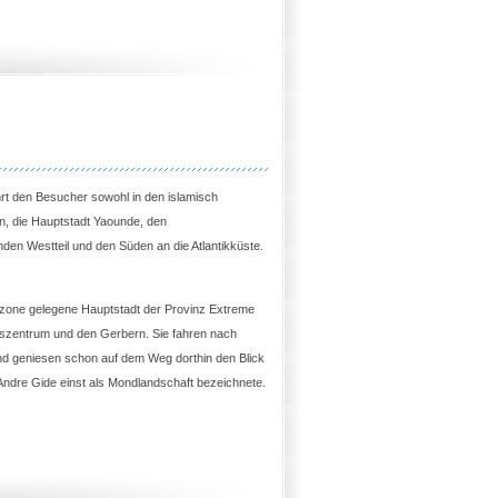
hrt den Besucher sowohl in den islamisch
, die Hauptstadt Yaounde, den
den Westteil und den Süden an die Atlantikküste.
lzone gelegene Hauptstadt der Provinz Extreme
szentrum und den Gerbern. Sie fahren nach
und geniesen schon auf dem Weg dorthin den Blick
e Andre Gide einst als Mondlandschaft bezeichnete.