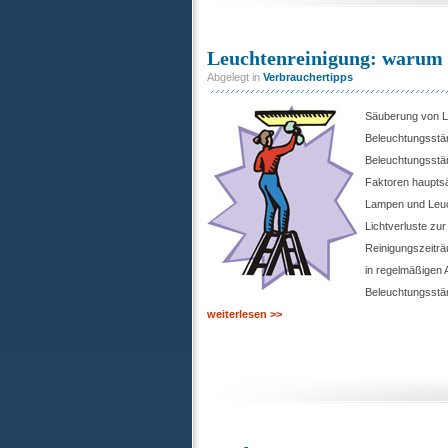
Leuchtenreinigung: warum 
Abgelegt in
Verbrauchertipps
Säuberung von Le
Beleuchtungsstä
Beleuchtungsstä
Faktoren haupts
Lampen und Leuc
Lichtverluste zu
Reinigungszeiträ
in regelmäßigen
Beleuchtungsstär
weiterlesen >>