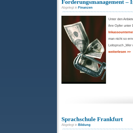
Forderungsmanagement – 
Abgelegt in
Finanzen
Unter den Anbiet
ihre Opfer unter
Inkassountern
man nicht so ern
Leitspruch „Wer ni
weiterlesen >>
Sprachschule Frankfurt
Abgelegt in
Bildung