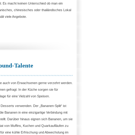
l. Es macht keinen Unterschied ob man ein
panisches, chinesisches oder thailändisches Lokal
ält viele Angebote.
ound-Talente
wie auch von Erwachsenen gerne verzehrt werden.
nen gefragt: In der Küche sorgen sie für
ge für eine Vielzahl von Speisen.
e Desserts verwenden. Der „Bananen-Split“ ist
die Bananen in eine einzigartige Verbindung mit
ellt. Darüber hinaus eignen sich Bananen, um sie
tat von Muffins, Kuchen und Quarkaufläufen zu
r eine kühle Erfrischung und Abwechslung im